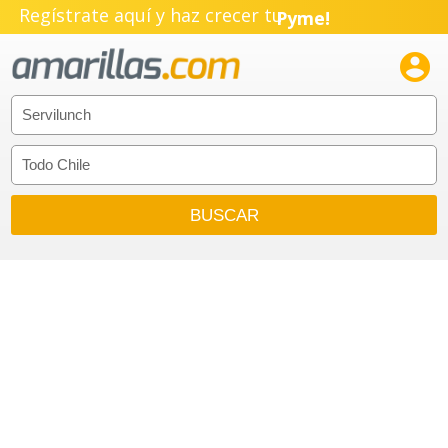
Regístrate aquí y haz crecer tu
Pyme!
Emprendimiento!
