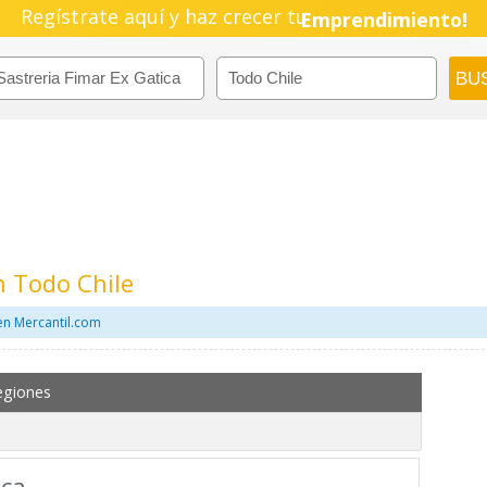
Regístrate aquí y haz crecer tu
Pyme!
Emprendimiento!
n Todo Chile
 en Mercantil.com
egiones
ica