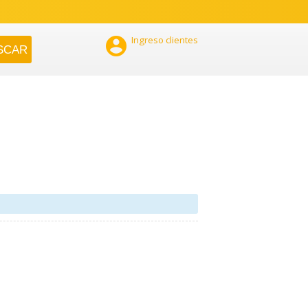

Ingreso clientes