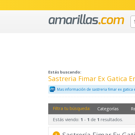
Estás buscando:
Sastreria Fimar Ex Gatica E
Mas información de sastreria fimar ex gatica
Filtra tu búsqueda:
Categorías
R
Estás viendo:
-
de
resultados.
1
1
1
Sastrería Fimar Ex Gat
1