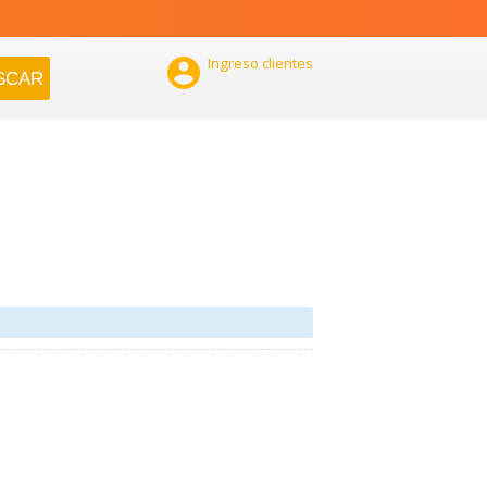

Ingreso clientes