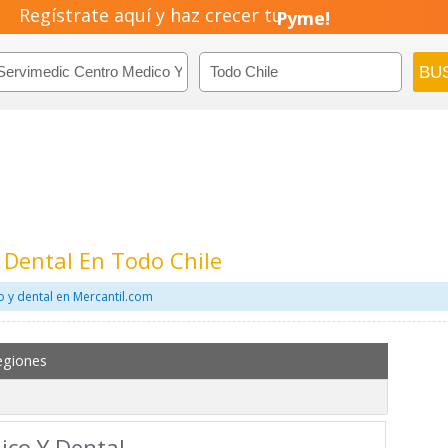
Pyme!
Regístrate aquí y haz crecer tu
Emprendimiento!
 Dental En Todo Chile
 y dental en Mercantil.com
egiones
ico Y Dental