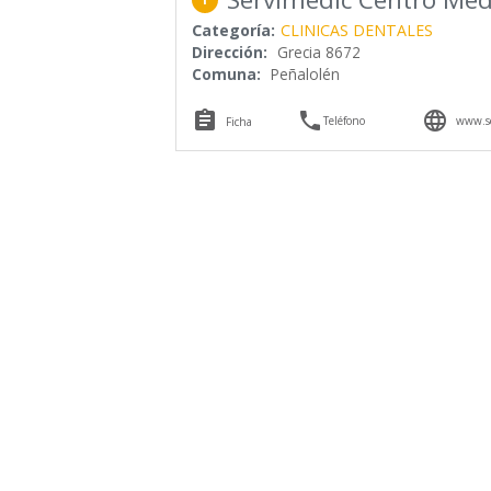
Categoría:
CLINICAS DENTALES
Dirección:
Grecia 8672
Comuna:
Peñalolén



Teléfono
www.se
Ficha