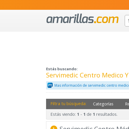
Estás buscando:
Servimedic Centro Medico Y
Mas información de servimedic centro medico
Filtra tu búsqueda:
Categorías
R
Estás viendo:
-
de
resultados.
1
1
1
Servimedic Centro Méd
1