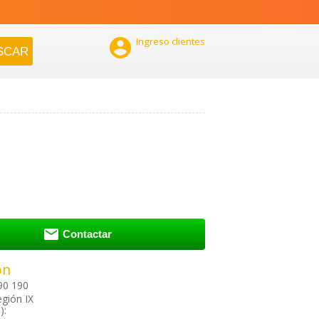

Ingreso clientes

Contactar
ón
90 190
egión IX
):