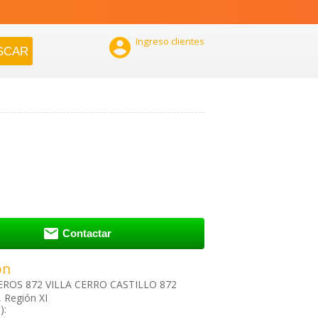

Ingreso clientes

Contactar
ón
ROS 872 VILLA CERRO CASTILLO 872
, Región XI
):