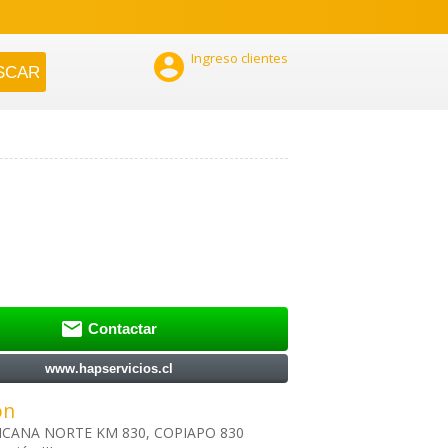

Ingreso clientes

Contactar
www.hapservicios.cl
ón
CANA NORTE KM 830, COPIAPO 830