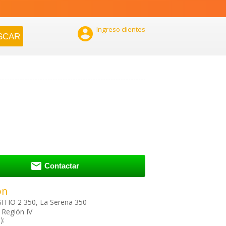

Ingreso clientes

Contactar
ón
ITIO 2 350, La Serena 350
 Región IV
):