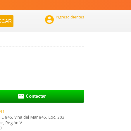

Ingreso clientes

Contactar
ón
 845, Viña del Mar 845, Loc. 203
ar, Región V
):