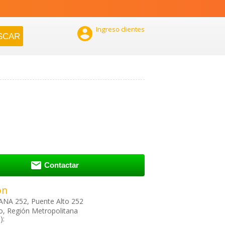

Ingreso clientes

Contactar
ón
ANA 252, Puente Alto 252
o, Región Metropolitana
):