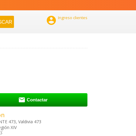

Ingreso clientes

Contactar
ón
TE 473, Valdivia 473
egión XIV
):