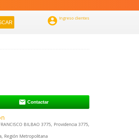

Ingreso clientes

Contactar
ón
RANCISCO BILBAO 3775, Providencia 3775,
a, Región Metropolitana