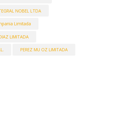
TEGRAL NOBEL LTDA
mpania Limitada
IAZ LIMITADA
L.
PEREZ MU OZ LIMITADA