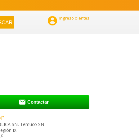

Ingreso clientes

Contactar
ón
BLICA SN, Temuco SN
egión IX
):