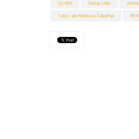
G2 ING
Facop Ltda.
Insta
Tubos de Plásticos TuboPak
PET