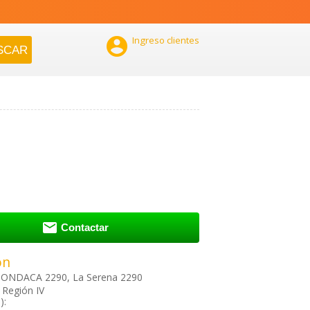

Ingreso clientes

Contactar
ón
ONDACA 2290, La Serena 2290
 Región IV
):