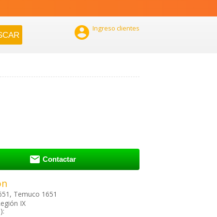

Ingreso clientes

Contactar
ón
651, Temuco 1651
egión IX
):