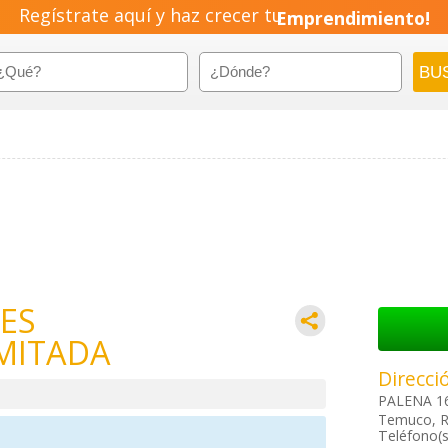
Regístrate aquí y haz crecer tu
Emprendimiento!
ES
MITADA
Direcci
PALENA 1
Temuco, R
Teléfono(s