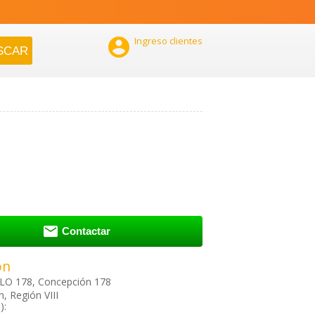

Ingreso clientes

Contactar
ón
O 178, Concepción 178
, Región VIII
):