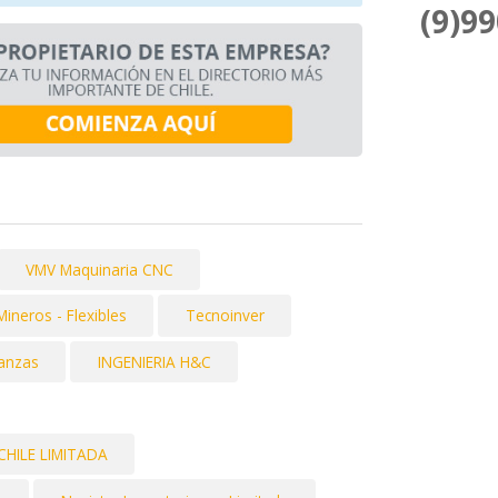
(9)9
VMV Maquinaria CNC
neros - Flexibles
Tecnoinver
ranzas
INGENIERIA H&C
HILE LIMITADA