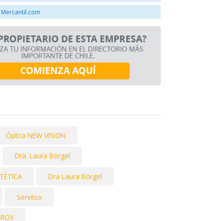
 Mercantil.com
Óptica NEW VISION
Dra. Laura Börgel
STÉTICA
Dra Laura Börgel
Servitox
UROX