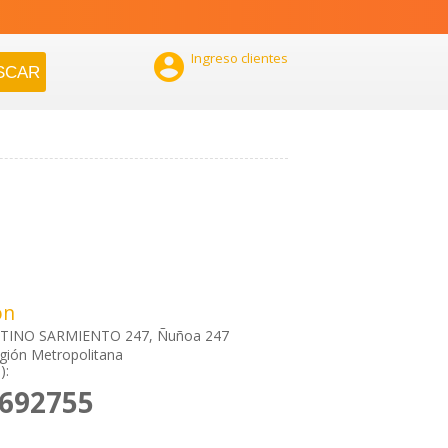

Ingreso clientes
ón
TINO SARMIENTO 247, Ñuñoa 247
gión Metropolitana
):
2692755