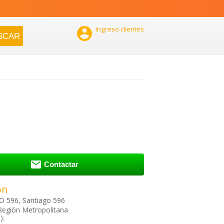

Ingreso clientes

Contactar
ón
O 596, Santiago 596
Región Metropolitana
):