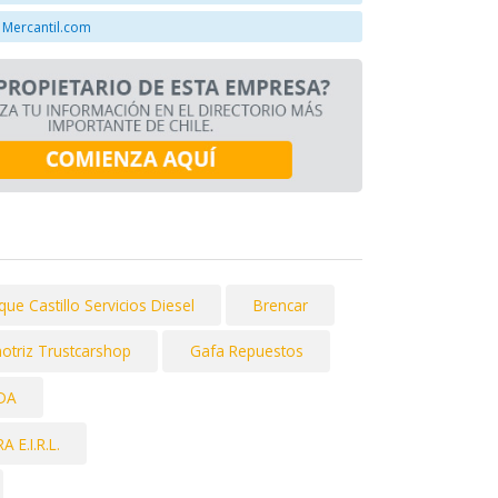
 Mercantil.com
ue Castillo Servicios Diesel
Brencar
otriz Trustcarshop
Gafa Repuestos
DA
E.I.R.L.