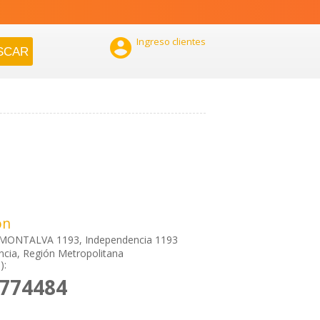

Ingreso clientes
ón
MONTALVA 1193, Independencia 1193
cia, Región Metropolitana
):
7774484