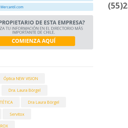
(55)
 Mercantil.com
Óptica NEW VISION
Dra. Laura Börgel
STÉTICA
Dra Laura Börgel
Servitox
UROX