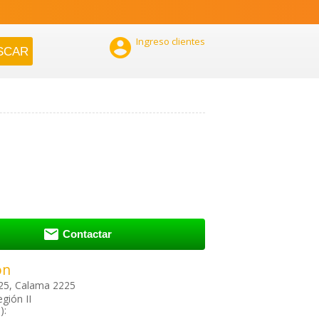

Ingreso clientes

Contactar
ón
25, Calama 2225
gión II
):