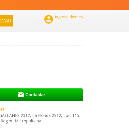

Ingreso clientes

Contactar
ón
ALLANES 2312, La Florida 2312, Loc. 115
, Región Metropolitana
):