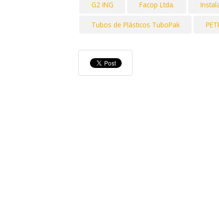
G2 ING
Facop Ltda.
Insta
Tubos de Plásticos TuboPak
PET