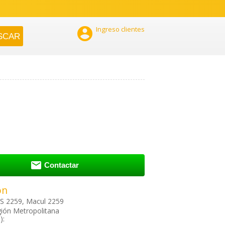

Ingreso clientes

Contactar
ón
S 2259, Macul 2259
ión Metropolitana
):