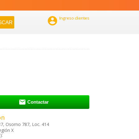

Ingreso clientes

Contactar
ón
7, Osorno 787, Loc. 414
egión X
):