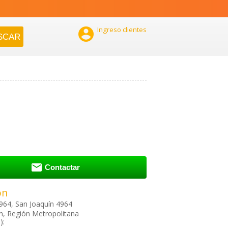

Ingreso clientes

Contactar
ón
964, San Joaquín 4964
n, Región Metropolitana
):