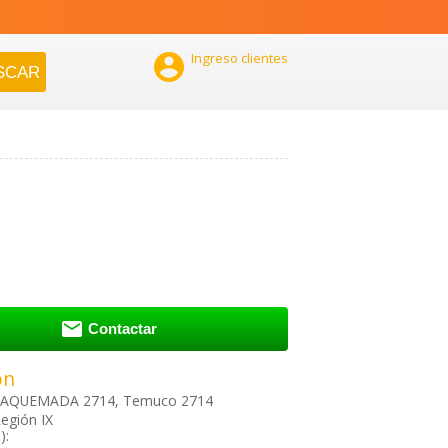

Ingreso clientes

Contactar
ón
RAQUEMADA 2714, Temuco 2714
egión IX
):