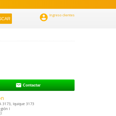

Ingreso clientes

Contactar
ón
3173, Iquique 3173
gión I
):