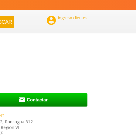

Ingreso clientes

Contactar
ón
, Rancagua 512
Región VI
):