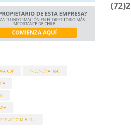
(72)
RA CSP
INGENIERIA H&C
SPA
DA
ADA
TRUCTORA E.I.R.L.