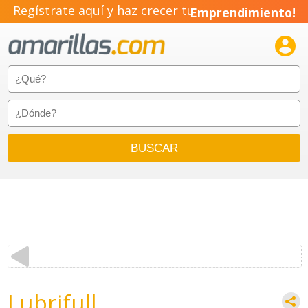
Regístrate aquí y haz crecer tu
Emprendimiento!

Lubrifull