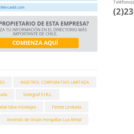
Teléfono(s
 Mercantil.com
(2)2
LES
INGETROL CORPORATIVO LIMITADA
uela
Sintegraf E.I.R.L.
etal Silva montajes
Femet Limitada
Arriendo de Grúas Horquillas Lux-Metal