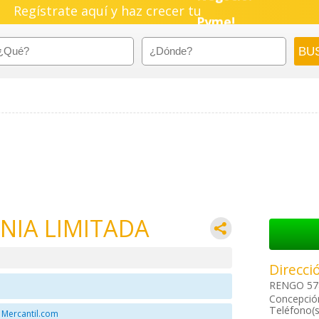
Regístrate aquí y haz crecer tu
Negocio!
Pyme!
Emprendimiento!
NIA LIMITADA
Direcci
RENGO 578
Concepción
Teléfono(s
 Mercantil.com