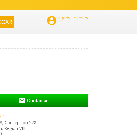

Ingreso clientes

Contactar
ón
, Concepción 578
, Región VIII
):