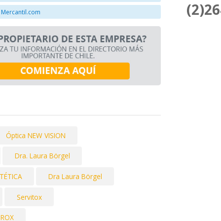
(2)2
 Mercantil.com
Óptica NEW VISION
Dra. Laura Börgel
STÉTICA
Dra Laura Börgel
Servitox
UROX