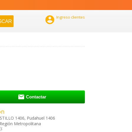

Ingreso clientes

Contactar
ón
ASTILLO 1406, Pudahuel 1406
Región Metropolitana
):