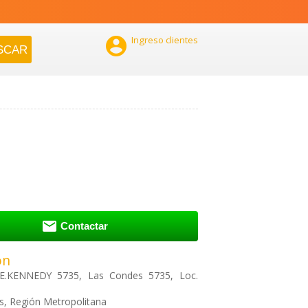

Ingreso clientes

Contactar
ón
E.KENNEDY 5735, Las Condes 5735, Loc.
, Región Metropolitana