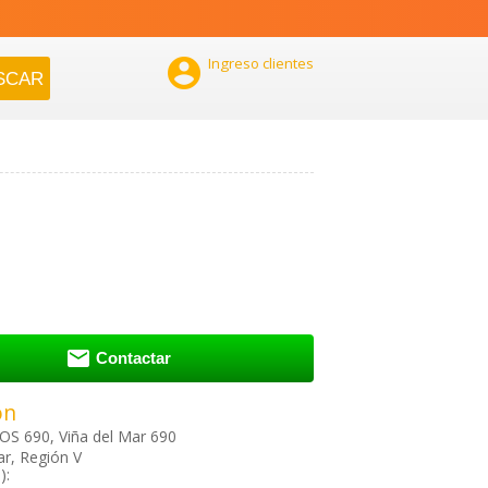

Ingreso clientes

Contactar
ón
S 690, Viña del Mar 690
ar, Región V
):