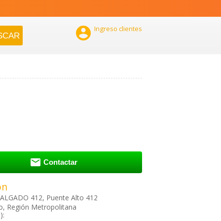

Ingreso clientes

Contactar
ón
ALGADO 412, Puente Alto 412
o, Región Metropolitana
):