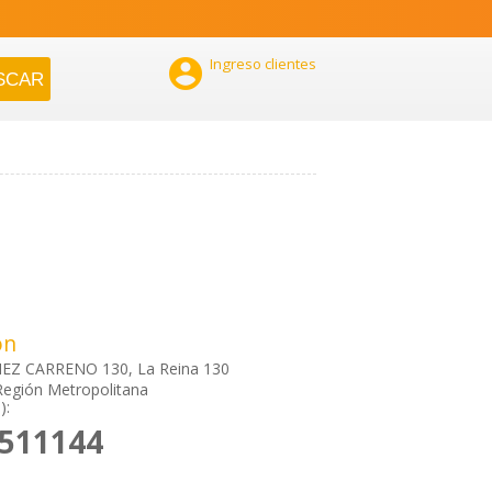

Ingreso clientes
ón
Z CARRENO 130, La Reina 130
Región Metropolitana
):
3511144