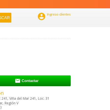

Ingreso clientes

Contactar
ón
241, Viña del Mar 241, Loc. 31
ar, Región V
):