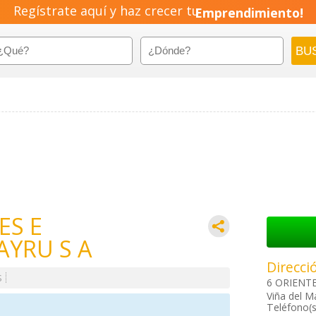
Regístrate aquí y haz crecer tu
Emprendimiento!
ES E
AYRU S A
Direcci
S
6 ORIENTE 
Viña del M
Teléfono(s