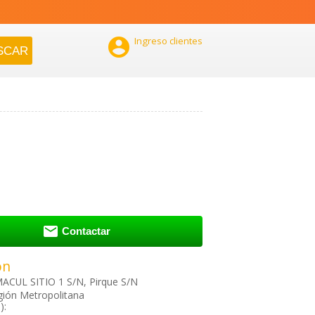

Ingreso clientes

Contactar
ón
CUL SITIO 1 S/N, Pirque S/N
gión Metropolitana
):