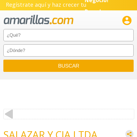
Negocio!
Regístrate aquí y haz crecer tu
Pyme!

Emprendimiento!
SALAZAR Y CIA LTDA