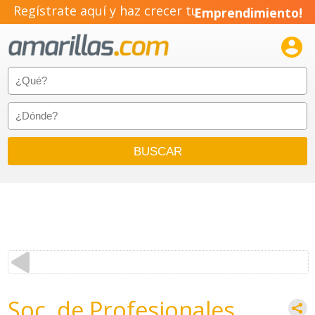
Regístrate aquí y haz crecer tu
Emprendimiento!

Soc. de Profesionales