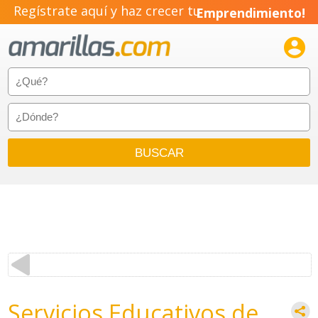
Regístrate aquí y haz crecer tu
Emprendimiento!

Servicios Educativos de