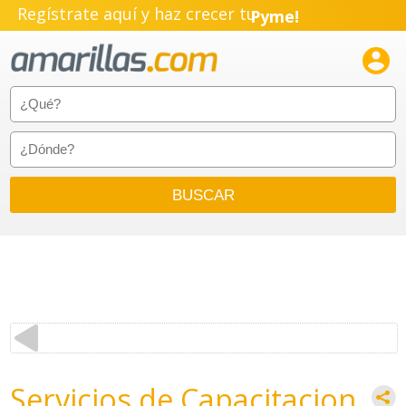
Regístrate aquí y haz crecer tu
Pyme!
Emprendimiento!

Servicios de Capacitacion