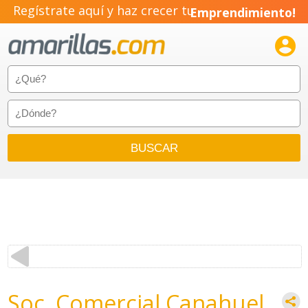
Regístrate aquí y haz crecer tu
Emprendimiento!

Soc. Comercial Canahuel