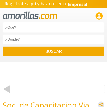
Regístrate aquí y haz crecer tu
Empresa!
Negocio!

Pyme!
Emprendimiento!
Soc. de Capacitacion Via