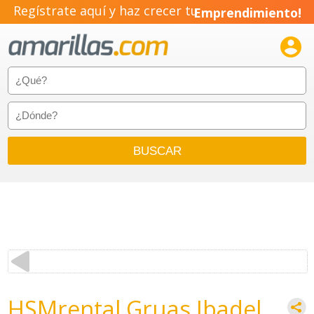
Regístrate aquí y haz crecer tu
Emprendimiento!

HSMrental Gruas Ibadel