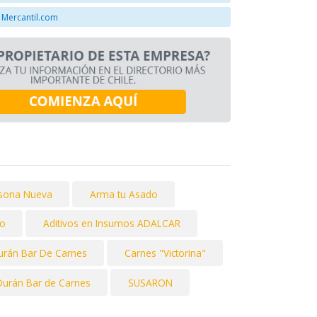
 Mercantil.com
asona Nueva
Arma tu Asado
no
Aditivos en Insumos ADALCAR
urán Bar De Carnes
Carnes "Victorina"
Durán Bar de Carnes
SUSARON