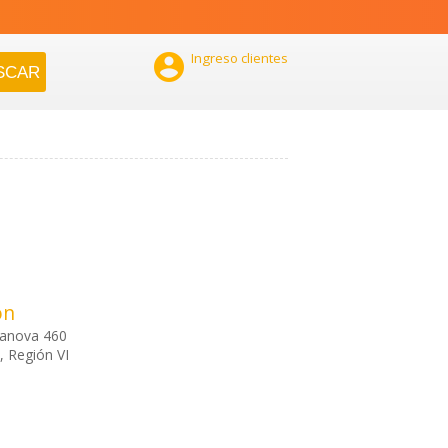

Ingreso clientes
ón
sanova 460
, Región VI