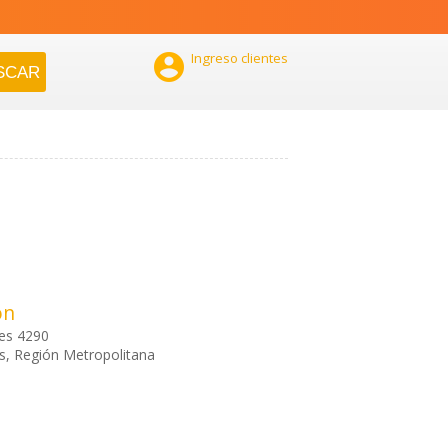

Ingreso clientes
ón
res 4290
, Región Metropolitana