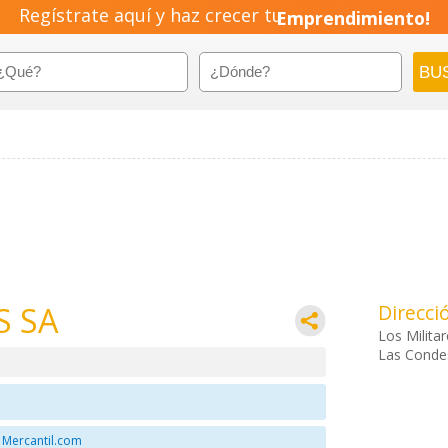
Regístrate aquí y haz crecer tu
Emprendimiento!
S SA
Direcci
Los Milita
Las Condes
 Mercantil.com