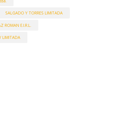
tda.
SALGADO Y TORRES LIMITADA
 ROMAN E.I.R.L.
 LIMITADA