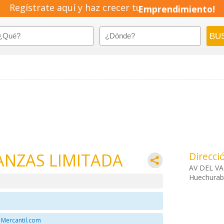
Regístrate aquí y haz crecer tu
Emprendimiento!
ANZAS LIMITADA
Direcci
AV DEL VA
Huechurab
 Mercantil.com