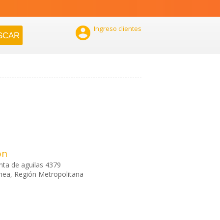

Ingreso clientes
ón
ta de aguilas 4379
hea, Región Metropolitana