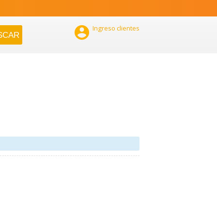

Ingreso clientes