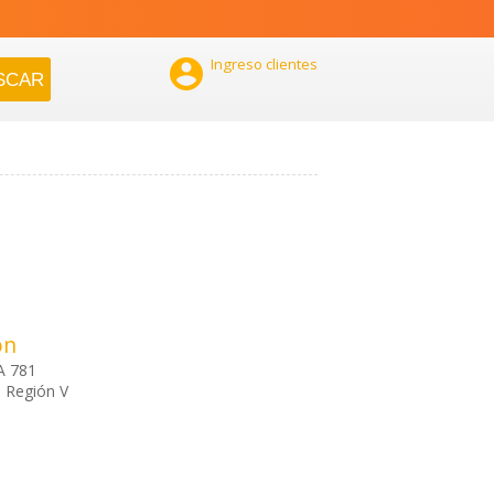

Ingreso clientes
ón
A 781
, Región V