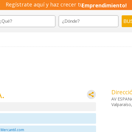
Regístrate aquí y haz crecer tu
Emprendimiento!
.
Direcci
AV ESPAN
Valparaíso
 Mercantil.com